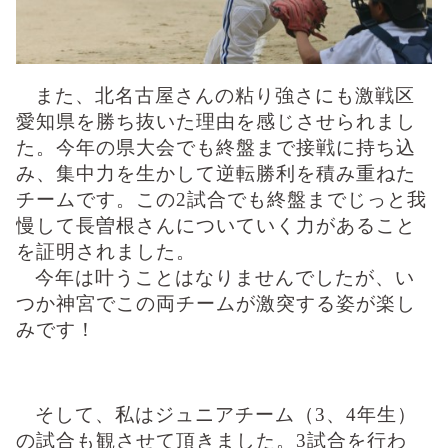
また、北名古屋さんの粘り強さにも激戦区
愛知県を勝ち抜いた理由を感じさせられまし
た。今年の
県大会でも終盤まで接戦に持ち込
み、集中力を生かして逆転勝利を積み重ねた
チームです。この2試合でも終盤までじっと我
慢して長曽根さんについていく力があること
を
証明されました。
今年は叶うことはなりませんでしたが、い
つか神宮でこの両チームが激突する姿が楽し
みです！
そして、私はジュニアチーム（
3
、
4
年生）
の試合も観させて頂きました。3試合を行わ