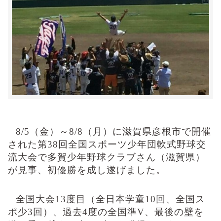
8/5
（金）～
8/8
（月）に滋賀県彦根市で開催
された第
38
回全国スポーツ少年団軟式野球交
流大会で多賀少年野球クラブさん（滋賀県）
が見事、初優勝を成し遂げました。
全国大会
13
度目（全日本学童
10
回、全国ス
ポ少
3
回）、過去
4
度の全国準
V
、最後の壁を