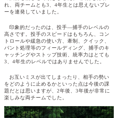
れ、両チームとも
3
、
4
年生とは思えないプレ
ーを連発していました。
印象的だったのは、投手―捕手のレベルの
高さです。投手のスピードはもちろん、コン
トロールや緩急の使い方、牽制、クイック、
バント処理等のフィールディング、捕手のキ
ャッチングやストップ技術、統率力はとても
3
、
4
年生のレベルではありませんでした。
お互いミスが出てしまったり、相手の勢い
をどのように止めるかといった点は今後の課
題だとは思いますが、
2
年後、
3
年後が非常に
楽しみな両チームでした。