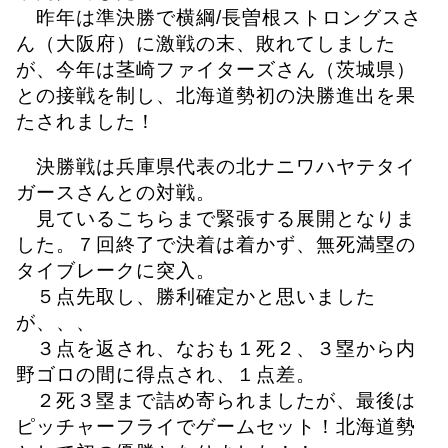
昨年は準決勝で横綱
/
長曽根ストロングスさ
ん（大阪府）に激戦の末、敗れてしました
が、今年は茎崎ファイターズさん（茨城県）
との接戦を制し、北海道勢初の決勝進出を果
たされました！
決勝戦は兵庫県代表の北ナニワハヤテタイ
ガースさんとの対戦。
見ているこちらまで緊張する展開となりま
した。７回終了で決着は着かず、無死満塁の
タイブレークに突入。
５点先取し、勝利確定かと思いました
が、、、
３点を返され、なおも１死２、３塁から内
野ゴロの間に得点され、１点差。
２死３塁まで詰め寄られましたが、最後は
ピッチャーフライでゲームセット！北海道勢