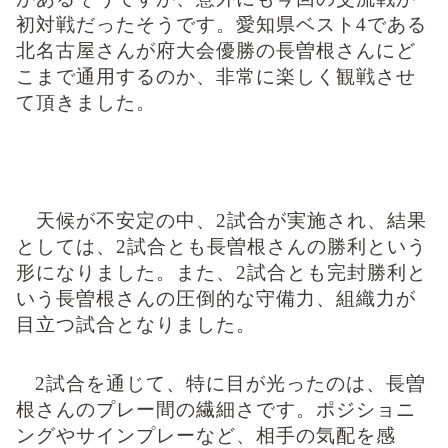
初対戦だったそうです。愛知県ベスト
4である
北名古屋さん
が府大会優勝の長曽根さんにど
こまで通用するのか、非常に楽しく観戦させ
て頂きました。
天候が不安定の中、
2
試合が実施され、結果
としては、
2
試合とも長曽根さんの勝利という
形になりました。また、
2
試合とも完封勝利と
いう長曽根さんの圧倒的な守備力、組織力が
目立つ試合となりました。
2
試合を通じて、特に目が光ったのは、長曽
根さんのプレー間の繊細さです。ポジショニ
ングやサインプレーなど、相手の気配を感