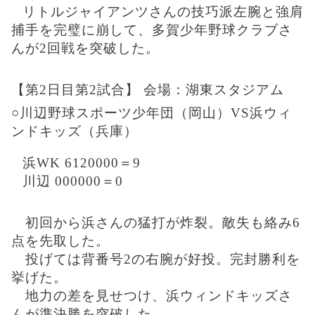
リトルジャイアンツさんの技巧派左腕と強肩
捕手を完璧に崩して、多賀少年野球クラブさ
んが
2
回戦を突破した。
【第2日目第2試合】 会場：湖東スタジアム
○川辺野球スポーツ少年団（岡山）
VS
浜ウィ
ンドキッズ（兵庫）
浜WK
6120000
＝
9
川辺
000000
＝
0
初回から浜さんの猛打が炸裂。敵失も絡み
6
点を先取した。
投げては背番号
2
の右腕が好投。完封勝利を
挙げた。
地力の差を見せつけ、浜ウィンドキッズさ
んが準決勝を突破した。