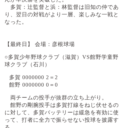
多賀：辻監督と浜：林監督は旧知の仲であ
り、翌日の対戦がより一層、楽しみな一戦と
なった。
【最終日】 会場：彦根球場
○多賀少年野球クラブ（滋賀）
VS
館野学童野
球クラブ（石川）
多賀
0000000 2
＝
2
館野
0000000 0
＝
0
両チームの投手が抜群の立ち上がり。
館野の剛腕投手は多賀打線をねじ伏せるの
に対して、多賀バッテリーは緩急を有効に使
って、打者に全力で振らせない投球を披露す
る。