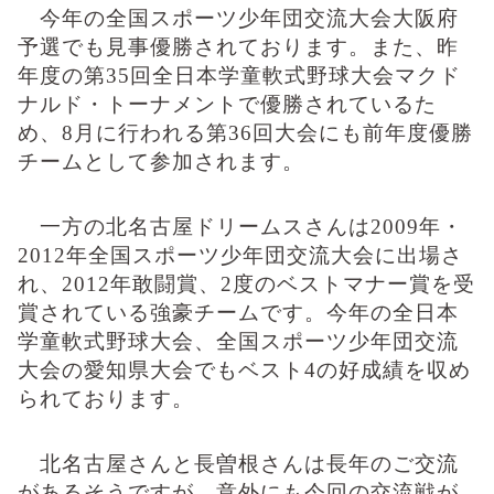
今年の全国スポーツ少年団交流大会大阪府
予選でも見事優勝されております。また、昨
年度の第
35
回全日本学童軟式野球大会マクド
ナルド・トーナメントで優勝されているた
め、
8
月に行われる第
36
回大会にも前年度優勝
チームとして参加されます。
一方の北名古屋ドリームスさんは
2009
年・
2012
年全国スポーツ少年団交流大会に出場さ
れ、
2012
年敢闘賞、
2
度のベストマナー賞を受
賞されている強豪チームです。今年の全日本
学童軟式野球大会、全国スポーツ少年団交流
大会の愛知県大会でもベスト
4
の好成績を収め
られております。
北名古屋さんと長曽根さんは長年のご交流
があるそうですが、意外にも今回の交流戦が