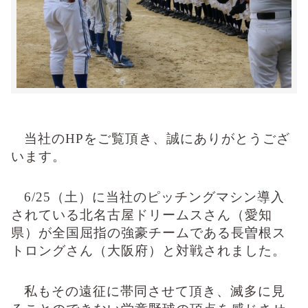
当社
の
HP
をご覧頂き、誠にありがとうござ
います。
6/25
（土）に
当社のピッチングマシン導入
されている北名古屋ドリームスさん（愛知
県）が
全国屈指の強豪チームである長曽根ス
トロングさん（大阪府）と対戦されました。
私もその遠征に帯同させて頂き、滅多に見