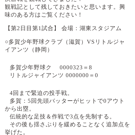
観戦記として残しておきたいと思います。興
味のある方はご覧ください！
【第2日目第1試合】 会場：湖東スタジアム
○多賀少年野球クラブ（滋賀）
VS
リトルジャ
イアンツ（静岡）
多賀少年野球ク
0000323
＝
8
リトルジャイアンツ
0000000
＝
0
4
回まで緊迫の投手戦。
多賀：
5
回先頭バッターがヒットで
0
アウト
から出塁。
伝統的な足技＆作戦で
3
点を先制する。
その後も揺さぶりを緩めることなく追加点を
挙げた。