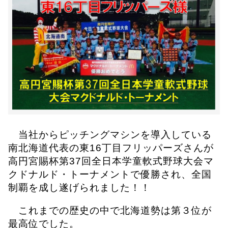
当社からピッチングマシンを導入している
南北海道代表の東
16
丁目フリッパーズさんが
高円宮賜杯第
37
回全日本学童軟式野球大会マ
クドナルド・トーナメントで優勝され、全国
制覇を成し遂げられました！！
これまでの歴史の中で北海道勢は第３位が
最高位でした。