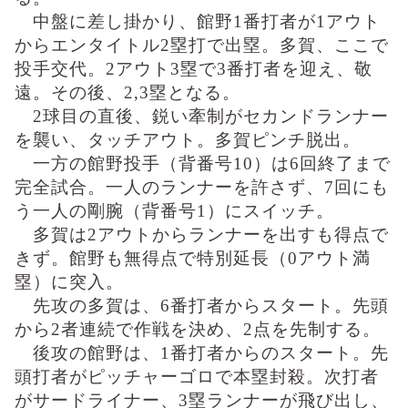
中盤に差し掛かり、館野1番打者が1アウト
からエンタイトル2塁打で出塁。多賀、ここで
投手交代。2アウト3塁で3番打者を迎え、敬
遠。その後、2,3塁となる。
2球目の直後、鋭い牽制がセカンドランナー
を襲い、タッチアウト。多賀ピンチ脱出。
一方の館野投手（背番号10）は6回終了まで
完全試合。一人のランナーを許さず、7回にも
う一人の剛腕（背番号1）にスイッチ。
多賀は2アウトからランナーを出すも得点で
きず。館野も無得点で特別延長（0アウト満
塁）に突入。
先攻の多賀は、6番打者からスタート。先頭
から2者連続で作戦を決め、2点を先制する。
後攻の館野は、1番打者からのスタート。先
頭打者がピッチャーゴロで本塁封殺。次打者
がサードライナー、3塁ランナーが飛び出し、