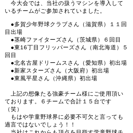
今大会では、当社の扱うマシンを導入して
いるチームがご参加されていました。
●多賀少年野球クラブさん（滋賀県）１１回
目出場
●茎崎ファイターズさん（茨城県）６回目
●東
16
丁目フリッパーズさん（南北海道）５
回目
●北名古屋ドリームスさん（愛知県）初出場
●新家スターズさん（大阪府）初出場
●東風平星さん（沖縄県）初出場
上記の想像たる強豪チーム様にご使用頂い
ております。６チームで合計１５台です
（笑）
もはや学童野球界に必要不可欠と言っても
過言ではないでしょう！！
当社はこれからも頂点を目指す学童野球チ