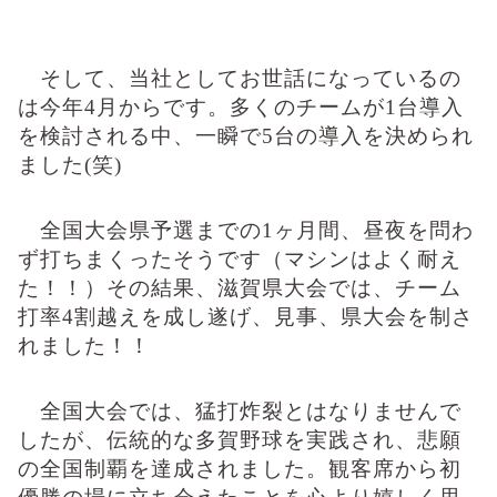
そして、当社としてお世話になっているの
は今年
4
月からです。多くのチームが
1
台導入
を検討される中、一瞬で
5
台の導入を決められ
ました
(
笑
)
全国大会県予選までの
1
ヶ月間、昼夜を問わ
ず打ちまくったそうです（マシンはよく耐え
た！！）その結果、滋賀県大会では、チーム
打率
4
割越えを成し遂げ、見事、県大会を制さ
れました！！
全国大会では、猛打炸裂とはなりませんで
したが、伝統的な多賀野球を実践され、悲願
の全国制覇を達成されました。観客席から初