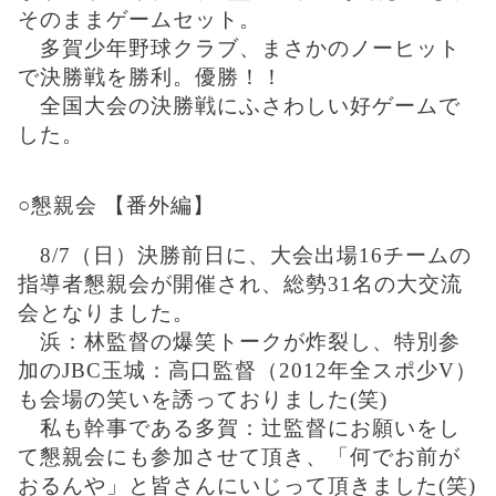
そのままゲームセット。
多賀少年野球クラブ、まさかのノーヒット
で決勝戦を勝利。優勝！！
全国大会の決勝戦にふさわしい好ゲームで
した。
○懇親会 【番外編】
8/7
（日）決勝前日に、大会出場
16
チームの
指導者懇親会が開催され、総勢
31
名の大交流
会となりました。
浜：林監督の爆笑トークが炸裂し、特別参
加の
JBC
玉城：高口監督（
2012
年全スポ少
V
）
も会場の笑いを誘っておりました
(
笑
)
私も幹事である多賀：辻監督にお願いをし
て懇親会にも参加させて頂き、「何でお前が
おるんや」と皆さんにいじって頂きました
(
笑
)