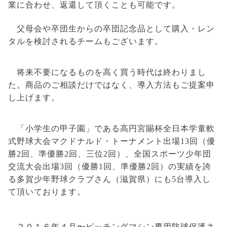
業に合わせ、返還して頂くことも可能です。
父母会や卒団生からの卒団記念品として購入・レン
タルを検討されるチームもございます。
将来不要になるものを高く買う時代は終わりまし
た。商品のご相談だけではなく、導入方法もご提案申
し上げます。
「小学生の甲子園」である高円宮賜杯全日本学童軟
式野球大会マクドナルド・トーナメント出場
13
回（優
勝2回、準優勝
2
回、三位
2
回）、全国スポーツ少年団
交流大会出場
3
回（優勝
1
回、準優勝
2
回）の実績を誇
る多賀少年野球クラブさん（滋賀県）にも
5
台導入し
て頂いております。
２０１６年４月〜ピッチングマシン専用防球保護ネ