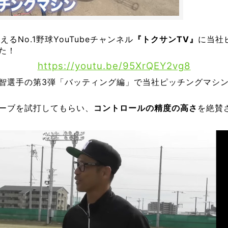
るNo.1野球YouTubeチャンネル
『トクサンTV』
に当社
た！
https://youtu.be/95XrQEY2vg8
智選手の第3弾「バッティング編」で当社ピッチングマシ
ーブを試打してもらい、
コントロールの精度の高さ
を絶賛