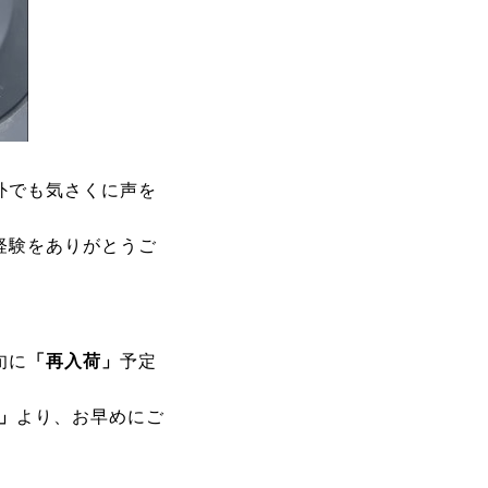
外でも気さくに声を
経験をありがとうご
旬に
「再入荷」
予定
」
より、お
早めにご