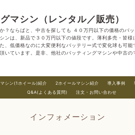
ングマシン（レンタル／販売）
か？ならばと、中古を探しても ４０万円以下の価格のバ
シンは、新品で３０万円以下の値段です。薄利多売・皆様
た、低価格なのに大変便利なバッテリー式で変化球も可能
頂いています。是非、他社のバッティングマシンや中古の
マシン(1ホイール)紹介
2ホイールマシン紹介
導入事例
Q&A(よくある質問)
注文・お問い合わせ
インフォメーション