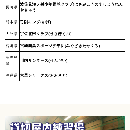
波佐見鴻ノ巣少年野球クラブ(はさみこうのすしょうねん
長崎県
やきゅう)
熊本県
弓削キング(ゆげ)
大分県
宇佐北部クラブ(うさほくぶ)
宮崎県
宮崎鷹黒スポーツ少年団(みやざきたかくろ)
鹿児島
川内サンダース(せんだい)
県
沖縄県
大里シャークス(おおさと)