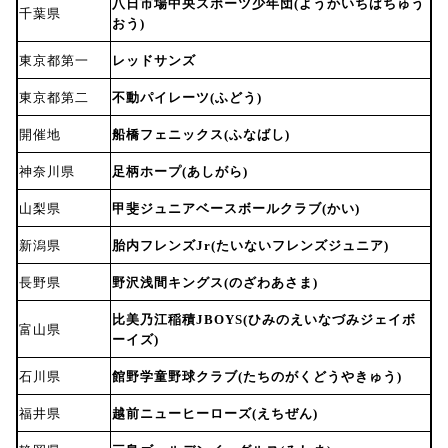
八日市場中央スポーツ少年団(ようかいちばちゅう
千葉県
おう)
東京都第一
レッドサンズ
東京都第二
不動パイレーツ(ふどう)
開催地
船橋フェニックス(ふなばし)
神奈川県
足柄ホープ(あしがら)
山梨県
甲斐ジュニアベースボールクラブ(かい)
新潟県
胎内フレンズJr(たいないフレンズジュニア)
長野県
野沢浅間キングス(のざわあさま)
比美乃江稲積JBOYS(ひみのえいなづみジェイボ
富山県
ーイズ)
石川県
館野学童野球クラブ(たちのがくどうやきゅう)
福井県
越前ニューヒーローズ(えちぜん)