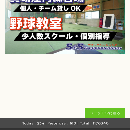
ページTOPに戻る
Today :
234
| Yesterday :
610
| Total :
1170340