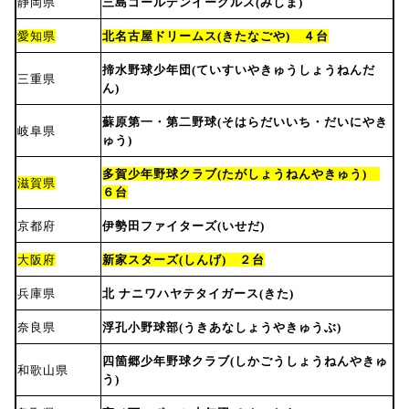
静岡県
三島ゴールデンイーグルス(みしま)
愛知県
北名古屋ドリームス(きたなごや) ４台
揥水野球少年団(ていすいやきゅうしょうねんだ
三重県
ん)
蘇原第一・第二野球(そはらだいいち・だいにやき
岐阜県
ゅう)
多賀少年野球クラブ(たがしょうねんやきゅう)
滋賀県
６台
京都府
伊勢田ファイターズ(いせだ)
大阪府
新家スターズ(しんげ) ２台
兵庫県
北 ナニワハヤテタイガース(きた)
奈良県
浮孔小野球部(うきあなしょうやきゅうぶ)
四箇郷少年野球クラブ(しかごうしょうねんやきゅ
和歌山県
う)