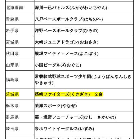
北海道南
深川一已バトルス(ふかがわいちやん)
青森県
八戸ベースボールクラブ(はちのへ)
岩手県
洋野ベースボールクラブ(ひろの)
宮城県
大崎ジュニアドラゴン(おおさき)
秋田県
横堀マイティ・ノース(よこぼり)
山形県
小国ビーグルズ(おぐに)
常磐軟式野球スポーツ少年団(じょうばんなんしき
福島県
やきゅう)
茨城県
茎崎ファイターズ(くきざき) ２台
栃木県
簗瀬スポーツ(やなぜ)
群馬県
菱・境野フューチャーズ(ひし・さかいの)
埼玉県
泉ホワイトイーグルス(いずみ)