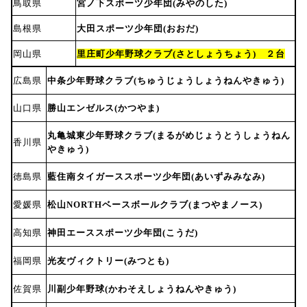
鳥取県
宮ノ下スポーツ少年団(みやのした)
島根県
大田スポーツ少年団(おおだ)
岡山県
里庄町少年野球クラブ(さとしょうちょう) ２台
広島県
中条少年野球クラブ(ちゅうじょうしょうねんやきゅう)
山口県
勝山エンゼルス(かつやま)
丸亀城東少年野球クラブ(まるがめじょうとうしょうねん
香川県
やきゅう)
徳島県
藍住南タイガーススポーツ少年団(あいずみみなみ)
愛媛県
松山NORTHベースボールクラブ(まつやまノース)
高知県
神田エーススポーツ少年団(こうだ)
福岡県
光友ヴィクトリー(みつとも)
佐賀県
川副少年野球(かわそえしょうねんやきゅう)