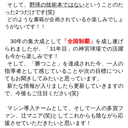
そして、
野球の技術本ではない
ということのた
った
2
つだけです
(
笑
)
どのような書籍が企画されているか楽しみでしょ
うがないです！！
30
年の集大成として
「全国制覇」
を成し遂げ
られましたが、「
31
年目」の神宮球場での活躍
も今から楽しみです！
そして、「勝つこと」を達成された今、一人の
指導者として感じていることや次の目標につい
てもお聞きしてみたいと思っています。
新たな情報が入りましたら更新していきますの
で、今後もご注目ください
(
笑
)
マシン導入チームとして、そして一人の多賀フ
ァン、辻マニア
(
笑
)
としてこれからも陰ながら応
援させていただきたいと思います！