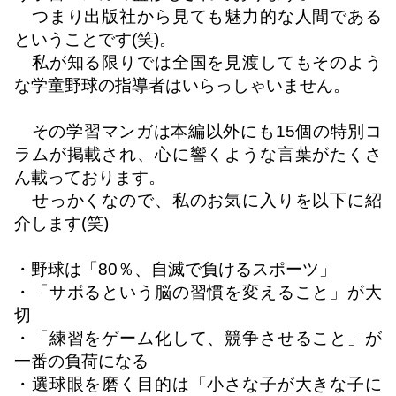
つまり出版社から見ても魅力的な人間である
ということです
(
笑
)
。
私が知る限りでは全国を見渡してもそのよう
な学童野球の指導者はいらっしゃいません。
その学習マンガは本編以外にも
15
個の特別コ
ラムが掲載され、心に響くような言葉がたくさ
ん載っております。
せっかくなので、私のお気に入りを以下に紹
介します
(
笑
)
・野球は「
80
％、自滅で負けるスポーツ」
・「サボるという脳の習慣を変えること」が大
切
・「練習をゲーム化して、競争させること」が
一番の負荷になる
・選球眼を磨く目的は「小さな子が大きな子に