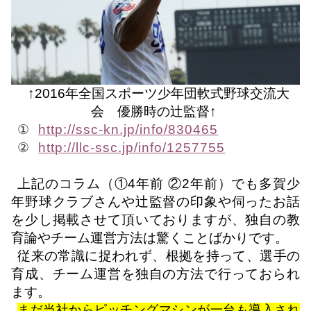
↑2016年全国スポーツ少年団軟式野球交流大
会 優勝時の辻監督↑
①
http://ssc-kn.jp/info/830465
②
http://llc-ssc.jp/info/1257755
上記のコラム（①
4
年前 ②
2
年前）でも多賀少
年野球クラブさんや辻監督の印象や伺ったお話
を少し掲載させて頂いておりますが、独自の教
育論やチーム運営方法は驚くことばかりです。
従来の常識に捉われず、根拠を持って、選手の
育成、チーム運営を独自の方法で行っておられ
ます。
まだ当社からピッチングマシンが一台も導入され