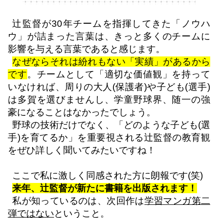
辻監督が
30
年チームを指揮してきた「ノウハ
ウ」が詰まった言葉は、きっと多くのチームに
影響を与える言葉であると感じます。
なぜならそれは紛れもない「実績」があるから
です
。
チームとして「適切な価値観」を持って
いなければ、周りの大人
(
保護者
)
や子ども(選手)
は多賀を選びませんし、学童野球界、随一の強
豪になることはなかったでしょう。
野球の技術だけでなく、「どのような子ども
(
選
手
)
を育てるか」を重要視される辻監督の教育観
をぜひ詳しく聞いてみたいですね！
ここで私に激しく同感された方に朗報です
(
笑
)
来年、辻監督が新たに書籍を出版されます！
私が知っているのは、次回作は
学習マンガ第二
弾ではない
ということ。