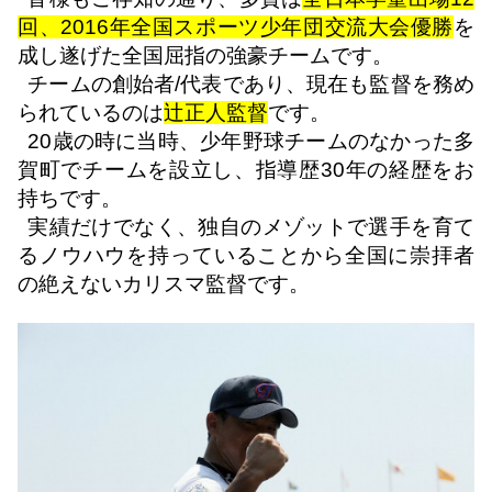
回、
2016
年全国スポーツ少年団交流大会優勝
を
成し遂げた全国屈指の強豪チームです。
チームの創始者
/
代表であり、現在も監督を務め
られているのは
辻正人監督
です。
20
歳の時に当時、少年野球チームのなかった多
賀町でチームを設立し、指導歴
30
年の経歴をお
持ちです。
実績だけでなく、独自のメゾットで選手を育て
るノウハウを持っていることから全国に崇拝者
の絶えないカリスマ監督です。